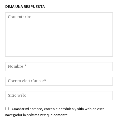
DEJA UNA RESPUESTA
Comentario:
No
Co
ele
Sit
we
Guardar mi nombre, correo electrónico y sitio web en este
navegador la próxima vez que comente.