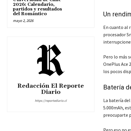
2026: Calendario,
partidos y resultados
Un rendi
del Romántico
mayo 2, 2026
En cuanto al 
procesador Sn
interrupcione
Pero lo más s
OnePlus Ace 2
los pocos dis
Redacción El Reporte
Batería d
Diario
La batería de
https://reportediario.cl
5.000mAh, est
preocuparte p
Pero eso no e