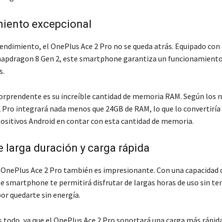
miento excepcional
rendimiento, el OnePlus Ace 2 Pro no se queda atrás. Equipado con
apdragon 8 Gen 2, este smartphone garantiza un funcionamiento f
s.
orprendente es su increíble cantidad de memoria RAM. Según los r
 Pro integrará nada menos que 24GB de RAM, lo que lo convertiría
positivos Android en contar con esta cantidad de memoria.
e larga duración y carga rápida
l OnePlus Ace 2 Pro también es impresionante. Con una capacidad 
e smartphone te permitirá disfrutar de largas horas de uso sin te
or quedarte sin energía.
s todo, ya que el OnePlus Ace 2 Pro soportará una carga más rápida