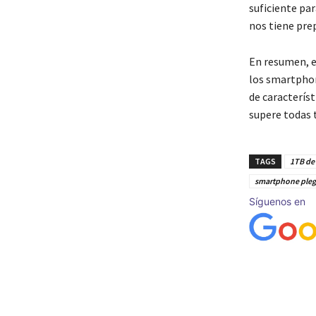
suficiente pa
nos tiene pre
En resumen, e
los smartphon
de caracterís
supere todas 
TAGS
1TB de
smartphone pleg
Síguenos en
Cuota