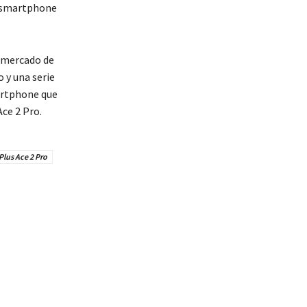
e smartphone
l mercado de
y una serie
martphone que
ce 2 Pro.
lus Ace 2 Pro