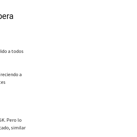
pera
ido a todos
reciendo a
tes
5K. Pero lo
cado, similar