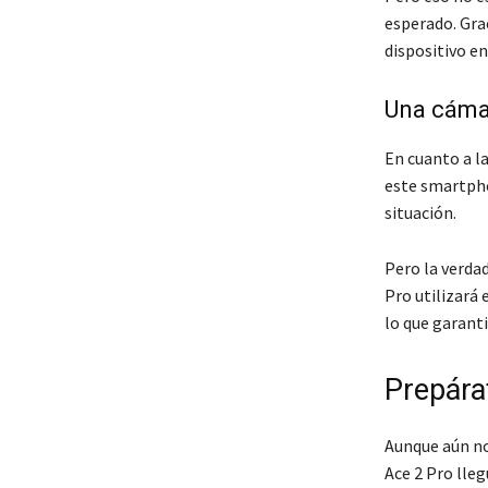
esperado. Grac
dispositivo en
Una cámar
En cuanto a l
este smartpho
situación.
Pero la verda
Pro utilizará
lo que garanti
Prepára
Aunque aún no
Ace 2 Pro lle