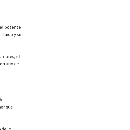
 el potente
luido y sin
umores, el
 en uno de
de
ner que
 de lo