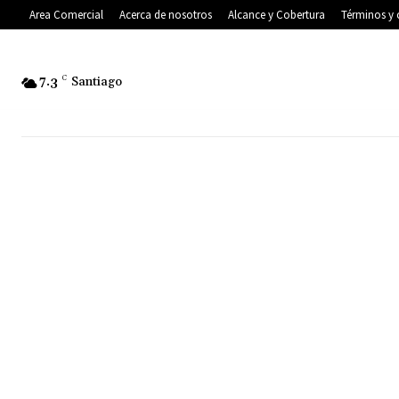
Area Comercial
Acerca de nosotros
Alcance y Cobertura
Términos y 
7.3
C
Santiago