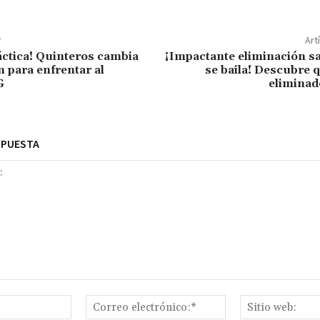
r
Art
áctica! Quinteros cambia
¡Impactante eliminación s
n para enfrentar al
se baila! Descubre q
G
eliminad
SPUESTA
Nombre:*
Correo
electrónico:*