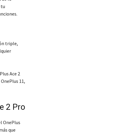
 tu
unciones.
n triple,
lquier
Plus Ace 2
l OnePlus 11,
e 2 Pro
el OnePlus
 más que