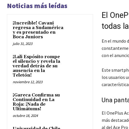
Noticias más leídas
El OneP
¡Increíble! Cavani
todas l
regresa a Sudamérica
y es presentado en
Boca Juniors
En el mundo d
julio 31, 2023
constantement
con el anuncio
¡Lali Espósito rompe
el silencio y revela la
verdad detrás de su
Este smartpho
ausencia en la
Teletón!
los usuarios 
noviembre 12, 2023
característica
¡Gareca Confirma su
Una panta
Continuidad en La
Roja: ¡Nada de
Ultimátums!
El OnePlus Ac
octubre 18, 2024
más destacado 
al del Ace Pro 
Universidad de Chile