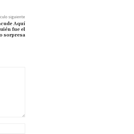
ículo siguiente
acude Aquí
uién fue el
o sorpresa
Sitio
web: