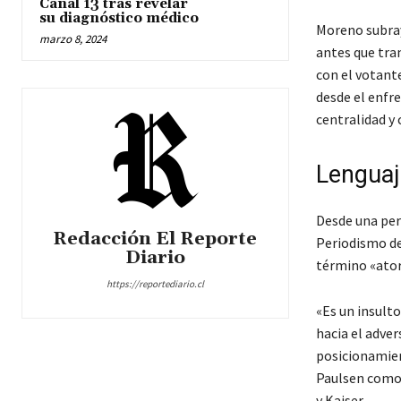
Canal 13 tras revelar
su diagnóstico médico
Moreno subray
marzo 8, 2024
antes que tran
con el votante
desde el enfr
centralidad y 
Lenguaj
Desde una per
Redacción El Reporte
Periodismo de
Diario
término «atorr
https://reportediario.cl
«Es un insulto
hacia el adver
posicionamien
Paulsen como 
y Kaiser.