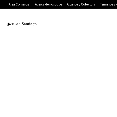
Area Comercial
Acerca de nosotros
Alcance y Cobertura
Términos y 
11.2
C
Santiago