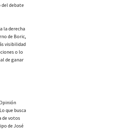
o del debate
ia la derecha
rno de Boric,
s visibilidad
aciones o lo
ual de ganar
 Opinión
«Lo que busca
a de votos
uipo de José