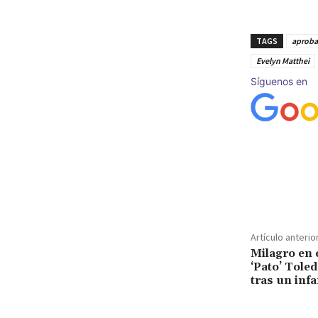
TAGS
aprobac
Evelyn Matthei
Síguenos en
Cuota
Artículo anterio
Milagro en 
‘Pato’ Toled
tras un infa