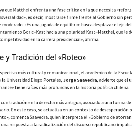
a que Matthei enfrenta una fase crítica en la que necesita «reforz
sversalidad», es decir, mostrarse firme frente al Gobierno sin pe
 moderado. «Es una jugada de equilibrio: busca desplazar el eje de
entamiento Boric–Kast hacia una polaridad Kast–Matthei, que le d
competitividad en la carrera presidencial», afirma.
e y Tradición del «Roteo»
spectiva más cultural y comunicacional, el académico de la Escuel
 la Universidad Diego Portales,
Jorge Saavedra
, advierte que el u
ante» tiene raíces más profundas en la historia política chilena.
 con tradición en la derecha más antigua, asociado a una forma de 
sario. En este caso, se actualiza en un contexto de desesperación p
to», comenta Saavedra, quien interpreta el «Gobierno de atorran
una respuesta a la radicalización del discurso republicano impuls