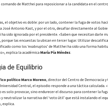
l comando de Matthei para reposicionar a la candidata en el centr
s, el objetivo es doble: por un lado, contener la fuga de votos hac
a José Antonio Kast, y por el otro, desafiar directamente al Gobie
 ha sido ignorada por el presidente. «Saben que necesitan darle má
, porque las encuestas la ubican en tercer lugar. Utilizar descalific
lificado como los ‘exabruptos’ de Matthei ha sido una forma habit
co», explica la académica
María Pía Méndez
.
ia de Equilibrio
fico político Marco Moreno
, director del Centro de Democracia y
Universidad Central, el episodio responde a una táctica calculada. 
 es solo provocar, sino endurecer el discurso para contener la fug
 y neutralizar la narrativa del ‘voto útil’ que está instalando el eq
 explica.