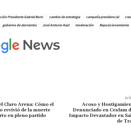
ión Presidente Gabriel Boric
cambio de estrategia
campaña presidencial
cred
gobierno de atorrantes
José Antonio Kast
moderación
Reposicionamiento
r
Art
el Claro Arena: Cómo el
Acoso y Hostigamien
o revivió de la muerte
Denunciado en Cesfam d
rto en pleno partido
Impacto Devastador en Sa
de Tr