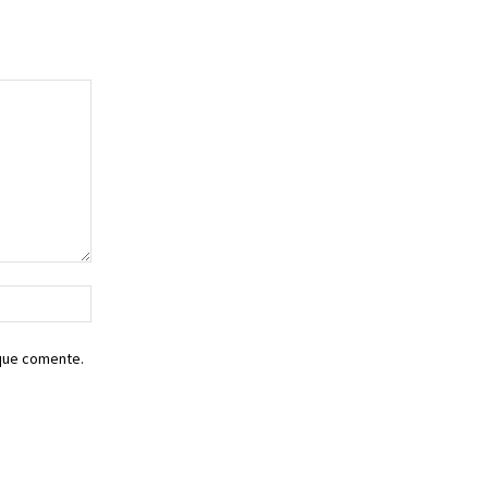
Sitio
web:
 que comente.