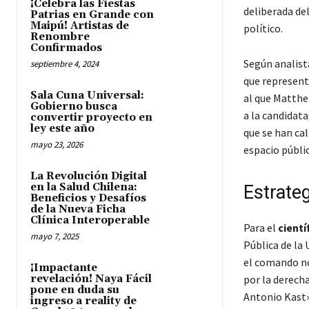
¡Celebra las Fiestas
deliberada de
Patrias en Grande con
Maipú! Artistas de
político.
Renombre
Confirmados
Según analista
septiembre 4, 2024
que represent
Sala Cuna Universal:
al que Matthei
Gobierno busca
a la candidata
convertir proyecto en
ley este año
que se han ca
mayo 23, 2026
espacio públi
La Revolución Digital
en la Salud Chilena:
Estrateg
Beneficios y Desafíos
de la Nueva Ficha
Clínica Interoperable
Para el
cientí
mayo 7, 2025
Pública de la 
el comando no
¡Impactante
revelación! Naya Fácil
por la derecha
pone en duda su
Antonio Kast»,
ingreso a reality de