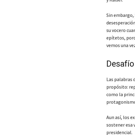
Sin embargo, S
desesperación
su vocero cuan
epítetos, por
vemos una vez
Desafío 
Las palabras 
propósito: re
como la princ
protagonismo
Aun así, los e
sostener esa v
presidencial.