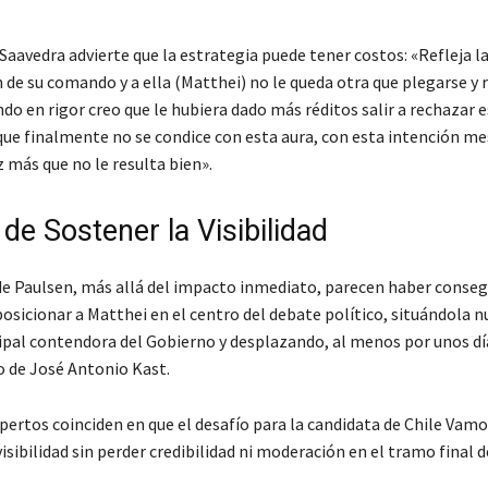
aavedra advierte que la estrategia puede tener costos: «Refleja l
 de su comando y a ella (Matthei) no le queda otra que plegarse y 
do en rigor creo que le hubiera dado más réditos salir a rechazar e
que finalmente no se condice con esta aura, con esta intención m
 más que no le resulta bien».
de Sostener la Visibilidad
de Paulsen, más allá del impacto inmediato, parecen haber conseg
posicionar a Matthei en el centro del debate político, situándola
ipal contendora del Gobierno y desplazando, al menos por unos día
 de José Antonio Kast.
xpertos coinciden en que el desafío para la candidata de Chile Vamo
isibilidad sin perder credibilidad ni moderación en el tramo final d