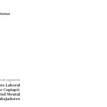
ibilidad
ículo siguiente
to Laboral
e Copiapó:
lud Mental
abajadores