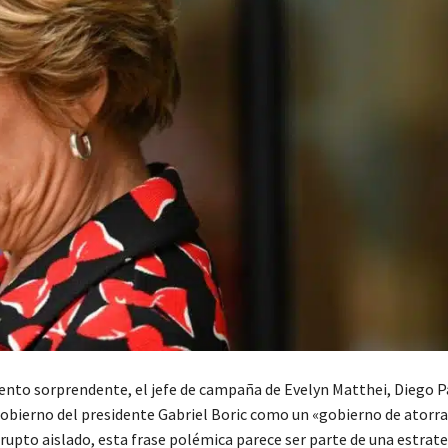
nto sorprendente, el jefe de campaña de Evelyn Matthei, Diego P
 Gobierno del presidente Gabriel Boric como un «gobierno de atorra
rupto aislado, esta frase polémica parece ser parte de una estrat