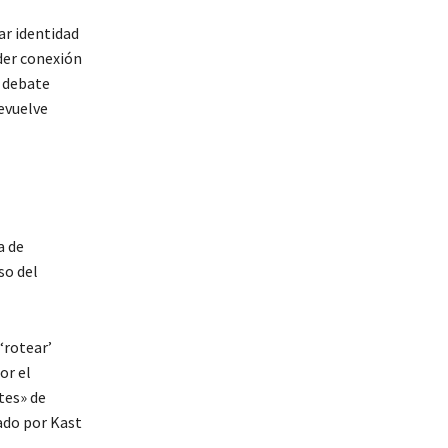
ar identidad
rder conexión
l debate
evuelve
a de
so del
‘rotear’
or el
tes» de
ado por Kast