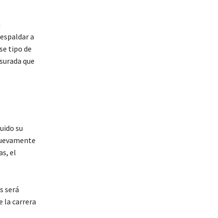
a
respaldar a
se tipo de
esurada que
uido su
 nuevamente
s, el
s será
e la carrera