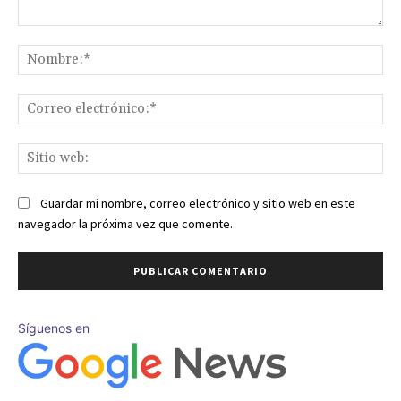
Comentario:
No
Co
ele
Sit
we
Guardar mi nombre, correo electrónico y sitio web en este
navegador la próxima vez que comente.
Síguenos en