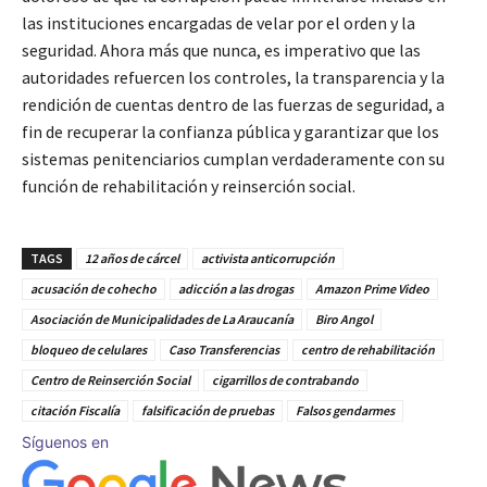
las instituciones encargadas de velar por el orden y la
seguridad. Ahora más que nunca, es imperativo que las
autoridades refuercen los controles, la transparencia y la
rendición de cuentas dentro de las fuerzas de seguridad, a
fin de recuperar la confianza pública y garantizar que los
sistemas penitenciarios cumplan verdaderamente con su
función de rehabilitación y reinserción social.
TAGS
12 años de cárcel
activista anticorrupción
acusación de cohecho
adicción a las drogas
Amazon Prime Video
Asociación de Municipalidades de La Araucanía
Biro Angol
bloqueo de celulares
Caso Transferencias
centro de rehabilitación
Centro de Reinserción Social
cigarrillos de contrabando
citación Fiscalía
falsificación de pruebas
Falsos gendarmes
Síguenos en