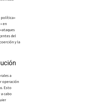
política»
l» en
 «ataques
gentes del
coerción y la
cución
rales a
er operación
as. Esto
 a cabo
uier