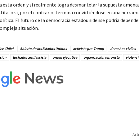
a esta orden y si realmente logra desmantelar la supuesta amena
ifa, o si, por el contrario, termina convirtiéndose en una herram
olítica. El futuro de la democracia estadounidense podría depende
ompleja situación.
ce Chile!
Abierto de los Estados Unidos
activista pro-Trump
derechos civiles
esión
luchador antifascista
orden ejecutiva
organización terrorista
violenci
r
Art