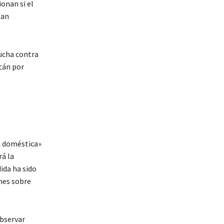
onan si el
tan
lucha contra
stán por
a doméstica»
rá la
dida ha sido
nes sobre
bservar