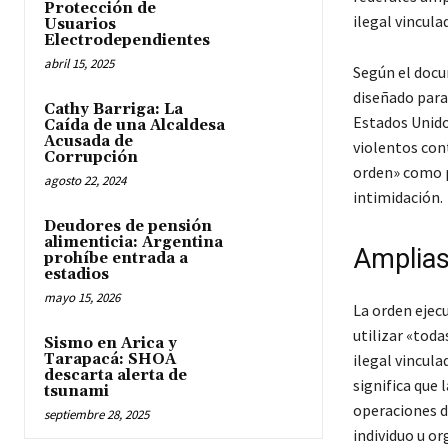
Protección de
ilegal vincula
Usuarios
Electrodependientes
abril 15, 2025
Según el docu
diseñado para 
Cathy Barriga: La
Estados Unido
Caída de una Alcaldesa
Acusada de
violentos cont
Corrupción
orden» como pa
agosto 22, 2024
intimidación.
Deudores de pensión
alimenticia: Argentina
Amplias
prohíbe entrada a
estadios
mayo 15, 2026
La orden ejec
utilizar «toda
Sismo en Arica y
Tarapacá: SHOA
ilegal vincula
descarta alerta de
significa que
tsunami
operaciones de
septiembre 28, 2025
individuo u or