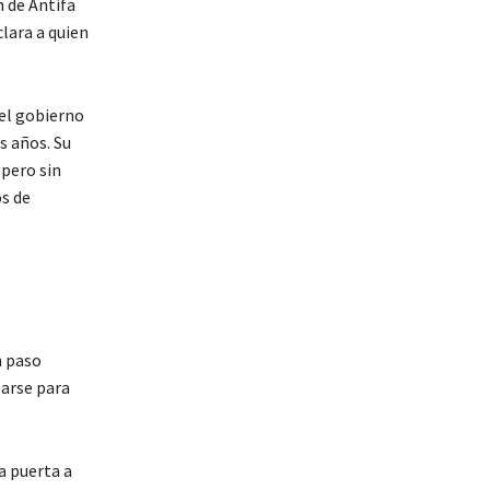
n de Antifa
clara a quien
 el gobierno
s años. Su
 pero sin
s de
n paso
zarse para
a puerta a