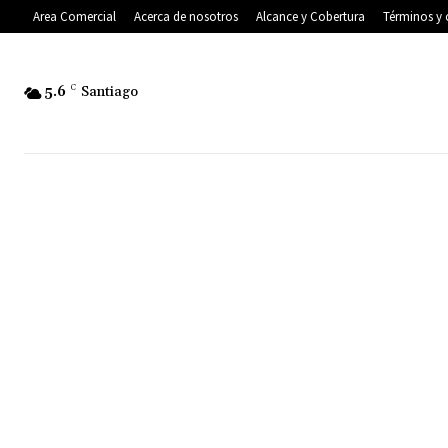
Area Comercial
Acerca de nosotros
Alcance y Cobertura
Términos y 
5.6
C
Santiago