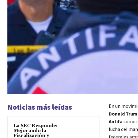
Noticias más leídas
En un movimie
Donald Trum
Antifa
como un
La SEC Responde:
lucha del mand
Mejorando la
Fiscalización y
federales ampl