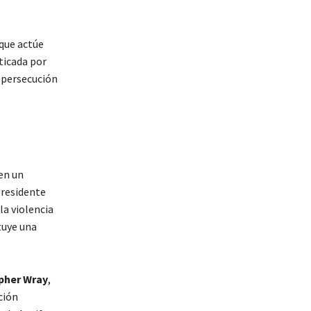
 que actúe
iticada por
a persecución
en un
presidente
la violencia
tuye una
pher Wray
,
ción