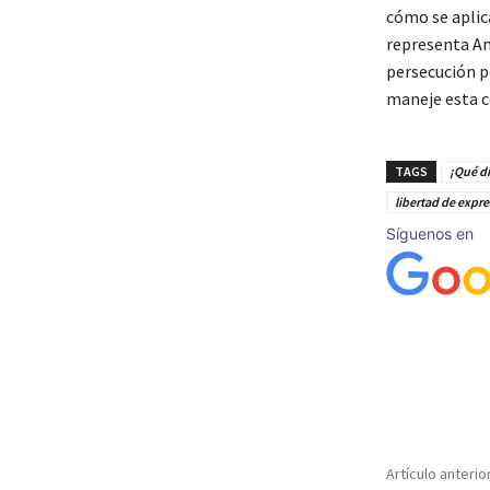
cómo se aplic
representa Ant
persecución p
maneje esta c
TAGS
¡Qué di
libertad de expr
Síguenos en
Cuota
Artículo anterio