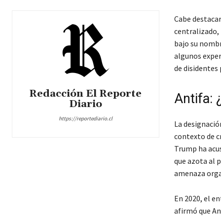
Cabe destacar 
centralizado, 
bajo su nombre
algunos exper
de disidentes 
Redacción El Reporte
Antifa:
Diario
https://reportediario.cl
La designació
contexto de c
Trump ha acus
que azota al 
amenaza organ
En 2020, el en
afirmó que An