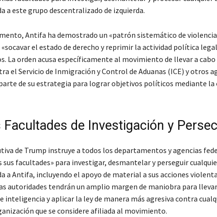
da a este grupo descentralizado de izquierda.
mento, Antifa ha demostrado un «patrón sistemático de violencia 
«socavar el estado de derecho y reprimir la actividad política lega
s. La orden acusa específicamente al movimiento de llevar a cabo
ra el Servicio de Inmigración y Control de Aduanas (ICE) y otros a
rte de su estrategia para lograr objetivos políticos mediante la 
 Facultades de Investigación y Perse
utiva de Trump instruye a todos los departamentos y agencias fede
s sus facultades» para investigar, desmantelar y perseguir cualqui
da a Antifa, incluyendo el apoyo de material a sus acciones violent
 las autoridades tendrán un amplio margen de maniobra para llevar
 inteligencia y aplicar la ley de manera más agresiva contra cualq
ganización que se considere afiliada al movimiento.