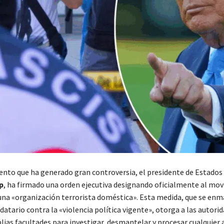
nto que ha generado gran controversia, el presidente de Estados
p
, ha firmado una orden ejecutiva designando oficialmente al mo
a «organización terrorista doméstica». Esta medida, que se enma
atario contra la «violencia política vigente», otorga a las autori
ias facultades para investigar, desmantelar y procesar cualquier 