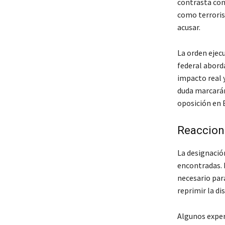
contrasta con 
como terrorist
acusar.
La orden ejec
federal aborda
impacto real y
duda marcarán
oposición en 
Reaccion
La designació
encontradas. 
necesario para
reprimir la di
Algunos expert