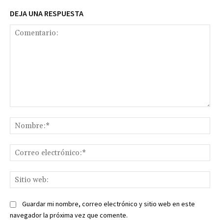
DEJA UNA RESPUESTA
Comentario:
No
Co
ele
Sit
we
Guardar mi nombre, correo electrónico y sitio web en este
navegador la próxima vez que comente.