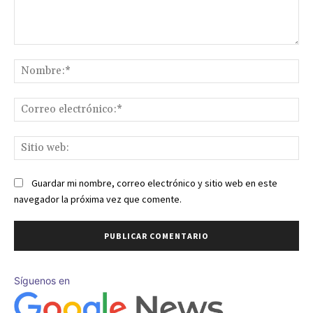
Comentario:
No
Co
ele
Sit
we
Guardar mi nombre, correo electrónico y sitio web en este
navegador la próxima vez que comente.
Síguenos en