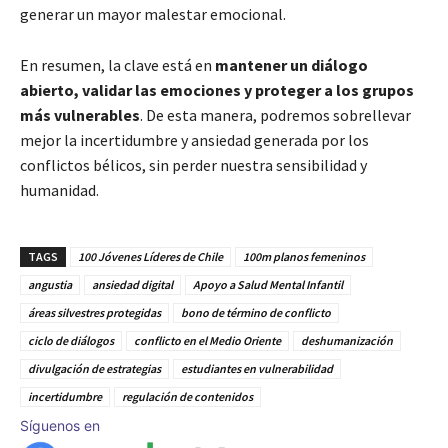
generar un mayor malestar emocional.
En resumen, la clave está en
mantener un diálogo
abierto, validar las emociones y proteger a los grupos
más vulnerables
. De esta manera, podremos sobrellevar
mejor la incertidumbre y ansiedad generada por los
conflictos bélicos, sin perder nuestra sensibilidad y
humanidad.
TAGS
100 Jóvenes Líderes de Chile
100m planos femeninos
angustia
ansiedad digital
Apoyo a Salud Mental Infantil
áreas silvestres protegidas
bono de término de conflicto
ciclo de diálogos
conflicto en el Medio Oriente
deshumanización
divulgación de estrategias
estudiantes en vulnerabilidad
incertidumbre
regulación de contenidos
Síguenos en