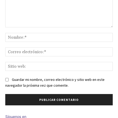
Comentario:
No
Co
ele
Sit
we
Guardar mi nombre, correo electrónico y sitio web en este
navegador la próxima vez que comente.
Síguenos en