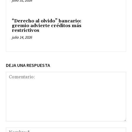
julio 31, 2026
“Derecho al olvido” bancario:
gremio advierte créditos más
restrictivos
julio 14, 2026
DEJA UNA RESPUESTA
Comentario:
No