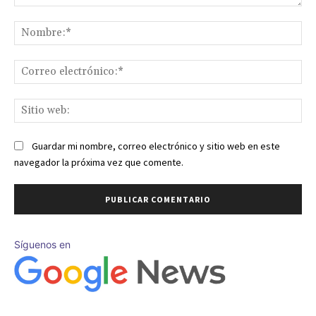
Comentario:
No
Co
ele
Sit
we
Guardar mi nombre, correo electrónico y sitio web en este
navegador la próxima vez que comente.
Síguenos en