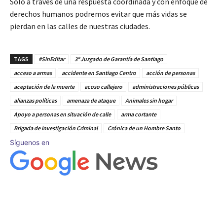
Solo a través de una respuesta coordinada y con enfoque de
derechos humanos podremos evitar que más vidas se
pierdan en las calles de nuestras ciudades.
TAGS
#SinEditar
3º Juzgado de Garantía de Santiago
acceso a armas
accidente en Santiago Centro
acción de personas
aceptación de la muerte
acoso callejero
administraciones públicas
alianzas políticas
amenaza de ataque
Animales sin hogar
Apoyo a personas en situación de calle
arma cortante
Brigada de Investigación Criminal
Crónica de un Hombre Santo
Síguenos en