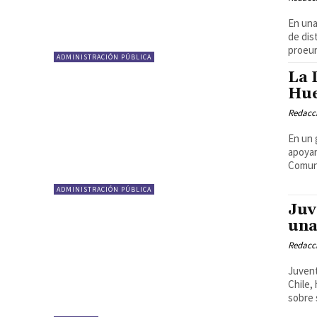
En una
de dis
proeur
ADMINISTRACIÓN PÚBLICA
La 
Hue
Redacci
En un 
apoyar
Comuni
ADMINISTRACIÓN PÚBLICA
Juv
una
Redacci
Juvent
Chile,
sobre 