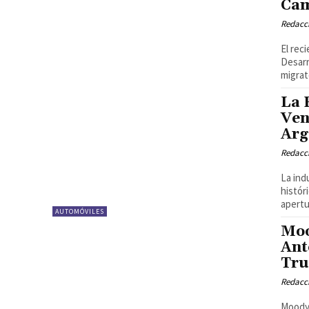
Cam
Redacci
El rec
Desarr
migrato
La 
Ven
Arg
Redacci
La ind
histór
apertu
AUTOMÓVILES
Moo
Ant
Tr
Redacci
Moody'