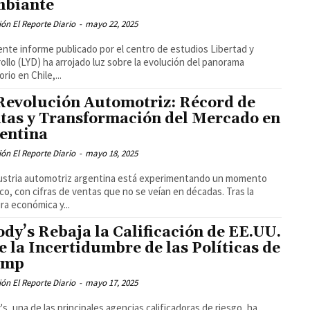
biante
ón El Reporte Diario
-
mayo 22, 2025
iente informe publicado por el centro de estudios Libertad y
ollo (LYD) ha arrojado luz sobre la evolución del panorama
rio en Chile,...
Revolución Automotriz: Récord de
tas y Transformación del Mercado en
entina
ón El Reporte Diario
-
mayo 18, 2025
ustria automotriz argentina está experimentando un momento
ico, con cifras de ventas que no se veían en décadas. Tras la
ra económica y...
dy’s Rebaja la Calificación de EE.UU.
e la Incertidumbre de las Políticas de
ump
ón El Reporte Diario
-
mayo 17, 2025
s, una de las principales agencias calificadoras de riesgo, ha