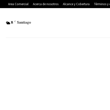
Area Comercial
Acerca de nosotros
Alcance y Cobertura
Términos y 
8
C
Santiago