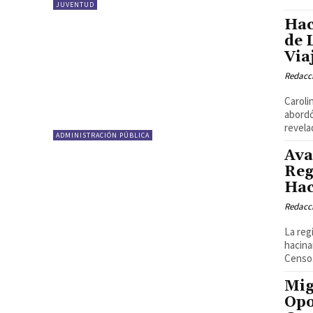
JUVENTUD
Hac
de 
Via
Redacci
Caroli
abordó
revela
ADMINISTRACIÓN PÚBLICA
Ava
Reg
Hac
Redacci
La reg
hacina
Censo.
Mig
Opo