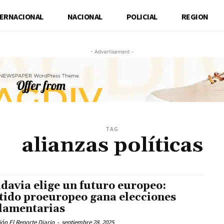
TERNACIONAL
NACIONAL
POLICIAL
REGION
- Advertisement -
TAG
alianzas políticas
davia elige un futuro europeo:
tido proeuropeo gana elecciones
lamentarias
ón El Reporte Diario
-
septiembre 28, 2025