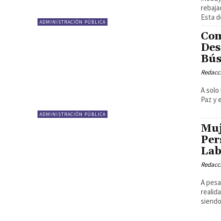
rebaja
Esta de
ADMINISTRACIÓN PÚBLICA
Com
Des
Bús
Redacci
A solo
Paz y 
ADMINISTRACIÓN PÚBLICA
Muj
Per
Lab
Redacci
A pesa
realid
siendo.