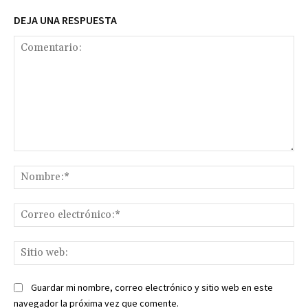
DEJA UNA RESPUESTA
Comentario:
No
Co
ele
Sit
we
Guardar mi nombre, correo electrónico y sitio web en este
navegador la próxima vez que comente.