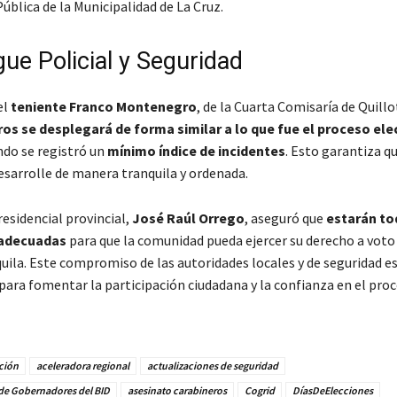
ública de la Municipalidad de La Cruz.
ue Policial y Seguridad
el
teniente Franco Montenegro
, de la Cuarta Comisaría de Quillo
os se desplegará de forma similar a lo que fue el proceso ele
ndo se registró un
mínimo índice de incidentes
. Esto garantiza qu
desarrolle de manera tranquila y ordenada.
esidencial provincial,
José Raúl Orrego
, aseguró que
estarán to
 adecuadas
para que la comunidad pueda ejercer su derecho a vot
uila. Este compromiso de las autoridades locales y de seguridad e
ara fomentar la participación ciudadana y la confianza en el pro
ción
aceleradora regional
actualizaciones de seguridad
de Gobernadores del BID
asesinato carabineros
Cogrid
DíasDeElecciones