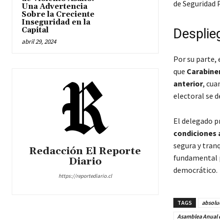
de Seguridad P
Una Advertencia
Sobre la Creciente
Inseguridad en la
Capital
Desplieg
abril 29, 2024
Por su parte, 
que
Carabiner
anterior
, cua
electoral se 
El delegado pr
condiciones
segura y tranq
Redacción El Reporte
fundamental p
Diario
democrático.
https://reportediario.cl
TAGS
absolu
Asamblea Anual 