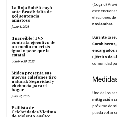
(Cogrid) Provi
La Roja Sub20 cayó
este encuentr
ante Brasil: falta de
gol sentencia
elecciones de
amistoso
noviembre
.
junio 6, 2026
Durante la re
¡Increíble! TVN
contrata ejecutivo de
Carabineros,
un medio en crisis
encargados de
igual o peor que la
estatal
Ejército de C
octubre 29, 2023
comunidad pue
Midea presenta sus
nuevos calefones tiro
Medidas
natural: Seguridad y
eficiencia para el
hogar
Uno de los te
julio 22, 2025
mitigación co
próximo domi
Estilista de
Celebridades Víctima
pueda votar c
de Violento Asalto: