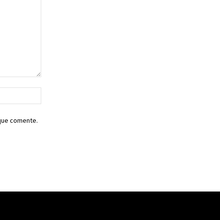
Sitio
web:
 que comente.