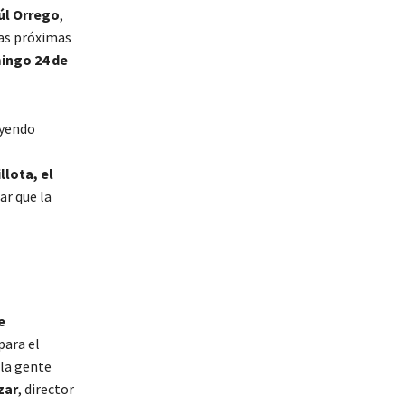
úl Orrego
,
las próximas
ingo 24 de
uyendo
llota, el
ar que la
e
para el
la gente
zar
, director