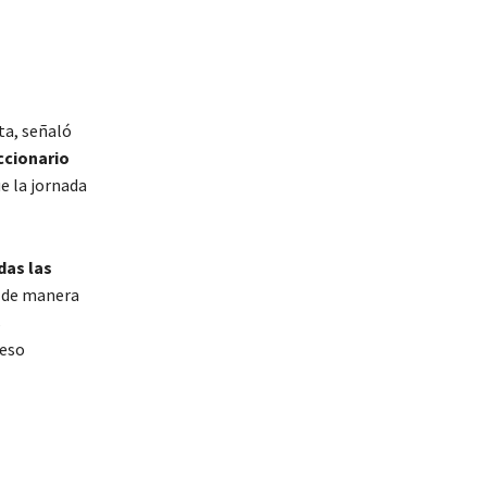
ta, señaló
ccionario
e la jornada
das las
o de manera
s
ceso