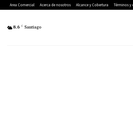
Area Comercial
Acerca de nosotros
Alcance y Cobertura
Términos y 
8.6
C
Santiago