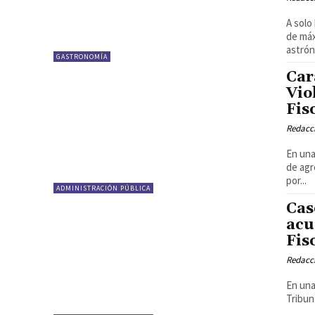
A solo
de máx
astrón
GASTRONOMÍA
Car
Vio
Fis
Redacci
En una
de agr
por...
ADMINISTRACIÓN PÚBLICA
Cas
acu
Fis
Redacci
En una
Tribun