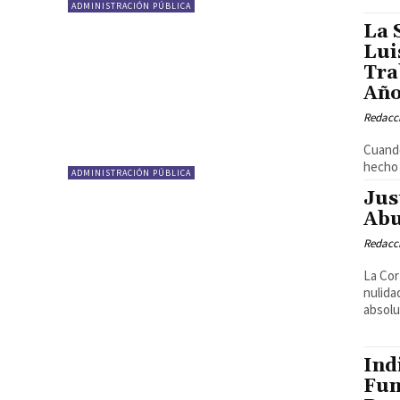
ADMINISTRACIÓN PÚBLICA
La 
Lui
Tra
Año
Redacci
Cuando
hecho 
ADMINISTRACIÓN PÚBLICA
Jus
Abu
Redacci
La Cor
nulida
absolu
Ind
Fun