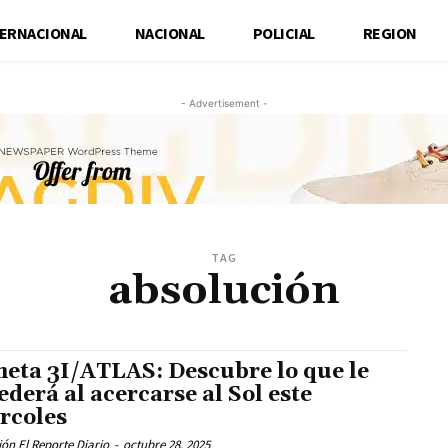
TERNACIONAL
NACIONAL
POLICIAL
REGION
- Advertisement -
TAG
absolución
eta 3I/ATLAS: Descubre lo que le
ederá al acercarse al Sol este
rcoles
ón El Reporte Diario
-
octubre 28, 2025