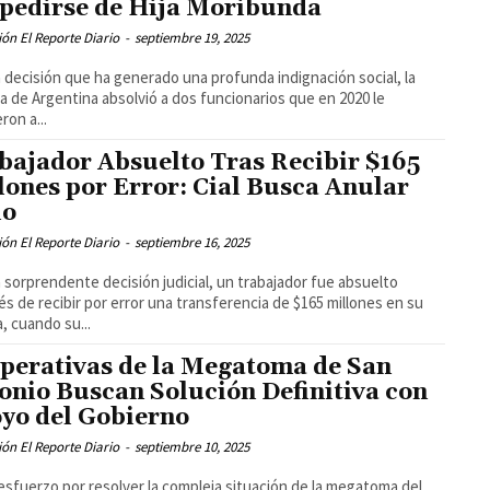
pedirse de Hija Moribunda
ón El Reporte Diario
-
septiembre 19, 2025
 decisión que ha generado una profunda indignación social, la
ia de Argentina absolvió a dos funcionarios que en 2020 le
ron a...
bajador Absuelto Tras Recibir $165
lones por Error: Cial Busca Anular
lo
ón El Reporte Diario
-
septiembre 16, 2025
 sorprendente decisión judicial, un trabajador fue absuelto
s de recibir por error una transferencia de $165 millones en su
, cuando su...
perativas de la Megatoma de San
onio Buscan Solución Definitiva con
yo del Gobierno
ón El Reporte Diario
-
septiembre 10, 2025
esfuerzo por resolver la compleja situación de la megatoma del