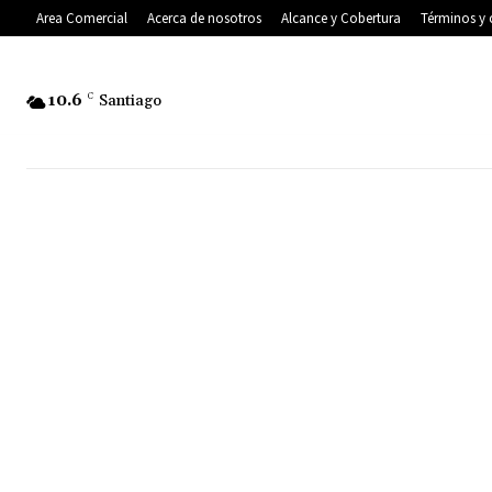
Area Comercial
Acerca de nosotros
Alcance y Cobertura
Términos y 
10.6
C
Santiago