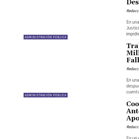
Des
Redacci
En una
Justic
impidie
ADMINISTRACIÓN PÚBLICA
Tra
Mil
Fal
Redacci
En una
despué
cuenta
ADMINISTRACIÓN PÚBLICA
Coo
Ant
Apo
Redacci
En un 