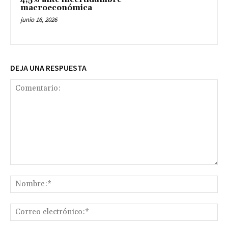
macroeconómica
junio 16, 2026
DEJA UNA RESPUESTA
Comentario:
No
Co
ele