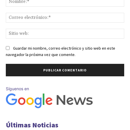
Co
ele
Sit
we
Guardar mi nombre, correo electrónico y sitio web en este
navegador la próxima vez que comente.
Síguenos en
Últimas Noticias