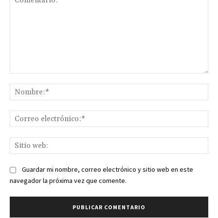
Comentario:
No
Co
ele
Sit
we
Guardar mi nombre, correo electrónico y sitio web en este
navegador la próxima vez que comente.