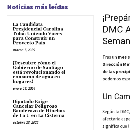
Noticias más leídas
¡Prepár
La Candidata
DMC An
Presidencial Carolina
Tohá: Uniendo Voces
Seman
para Construir un
Proyecto País
marzo 7, 2025
Tras un
mes 
¡Descubre cómo el
Dirección Me
Gobierno de Santiago
de las precip
está revolucionando el
consumo de agua en
podemos espe
hogares!
enero 18, 2024
Un Cam
Diputado Exige
Cancelar Peligroso
Banderazo de Hinchas
Según la DMC
de La U en La Cisterna
afectaría espe
octubre 28, 2025
significa que 