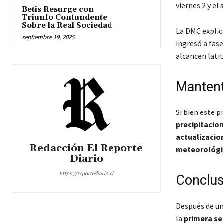
viernes 2 y el
Betis Resurge con
Triunfo Contundente
Sobre la Real Sociedad
La DMC explic
septiembre 19, 2025
ingresó a fas
alcancen lati
Mantent
Si bien este p
precipitacio
actualizacio
Redacción El Reporte
meteorológi
Diario
https://reportediario.cl
Conclus
Después de u
la
primera s