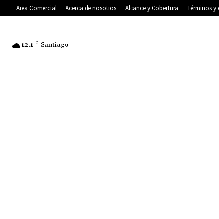
Area Comercial
Acerca de nosotros
Alcance y Cobertura
Términos y 
12.1
C
Santiago