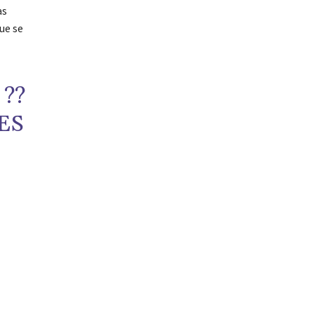
as
ue se
?️?️
ES