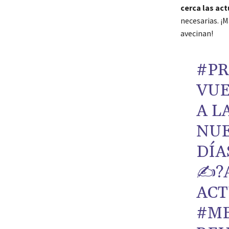
cerca las ac
necesarias. ¡M
avecinan!
#PR
VUE
A L
NUE
DÍA
✍?A
ACT
#M