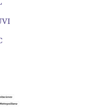
L
UVI
C
pitaciones
 Metropolitana