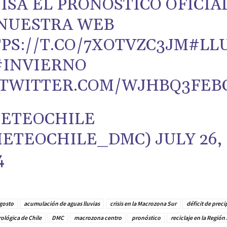
ISA EL PRONÓSTICO OFICIA
NUESTRA WEB
PS://T.CO/7XOTVZC3JM
#LL
#INVIERNO
.TWITTER.COM/WJHBQ3FEB
ETEOCHILE
METEOCHILE_DMC)
JULY 26,
4
gosto
acumulación de aguas lluvias
crisis en la Macrozona Sur
déficit de preci
ológica de Chile
DMC
macrozona centro
pronóstico
reciclaje en la Región