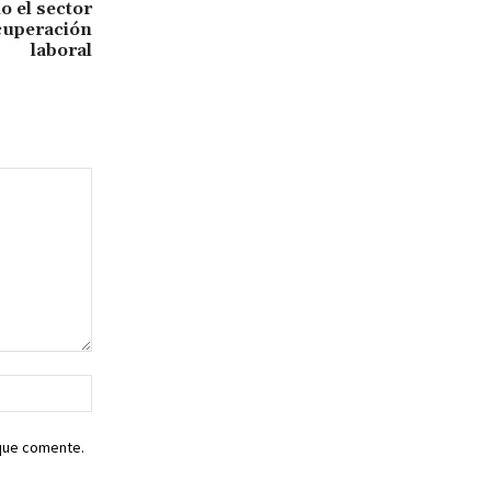
o el sector
ecuperación
laboral
Sitio
web:
 que comente.