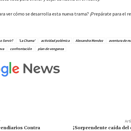
ara ver cómo se desarrolla esta nueva trama? ¡Prepárate para el re
o Servir?
'La Chama'
actividad polémica
Alexandra Mendez
aventura de rea
ava
confrontación
plan de venganza
r
Art
endiarios Contra
¡Sorprendente caída del