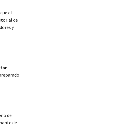
 que el
storial de
dores y
star
 preparado
eno de
ipante de