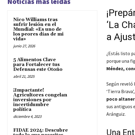
Noticias más leídas
¡Prepá
Nico Williams tras
‘La Ch
sufrir lesión en el
Mundial: «Es uno de
a Ajus
los peores días de mi
vida»
junio 27, 2026
¿Estás listo p
5 Alimentos Clave
porque una fi
para Fortalecer tus
Méndez, con
Defensas este Otoño
abril 21, 2025
Según reveló l
¡Impactante!
‘Tierra Brava
Agricultores congelan
poco altaner
inversiones por
incertidumbre
sus antiguos
política
Aránguiz.
diciembre 4, 2023
FIDAE 2024: Descubre
Una Ent