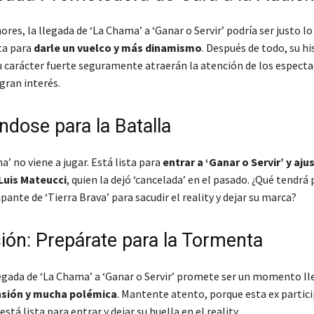
res, la llegada de ‘La Chama’ a ‘Ganar o Servir’ podría ser justo lo
ta para
darle un vuelco y más dinamismo
. Después de todo, su hi
su carácter fuerte seguramente atraerán la atención de los especta
gran interés.
ndose para la Batalla
’ no viene a jugar. Está lista para
entrar a ‘Ganar o Servir’ y aju
Luis Mateucci
, quien la dejó ‘cancelada’ en el pasado. ¿Qué tendrá
ipante de ‘Tierra Brava’ para sacudir el reality y dejar su marca?
ión: Prepárate para la Tormenta
llegada de ‘La Chama’ a ‘Ganar o Servir’ promete ser un momento ll
sión y mucha polémica
. Mantente atento, porque esta ex partic
está lista para entrar y dejar su huella en el reality.