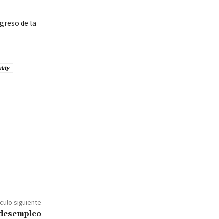
greso de la
lity
ículo siguiente
 desempleo