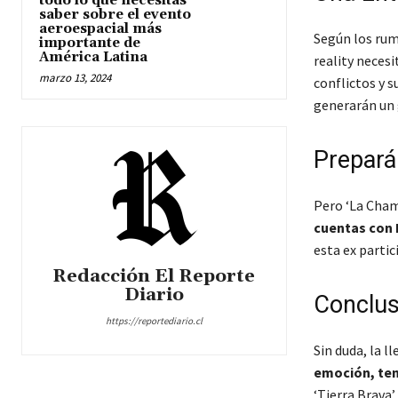
todo lo que necesitas
saber sobre el evento
aeroespacial más
Según los rumo
importante de
América Latina
reality necesi
marzo 13, 2024
conflictos y 
generarán un 
Prepará
Pero ‘La Chama
cuentas con 
esta ex partic
Redacción El Reporte
Diario
Conclus
https://reportediario.cl
Sin duda, la 
emoción, ten
‘Tierra Brava’ 