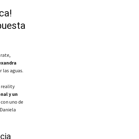
ca!
puesta
árate,
exandra
r las aguas.
reality
nal y un
 con uno de
 Daniela
cia