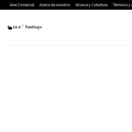
Area Comercial
Acerca de nosotros
Alcance y Cobertura
Términos y 
12.2
C
Santiago