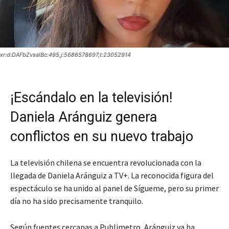
xr:d:DAFbZvsalBc:495,j:5686578697,t:23052914
¡Escándalo en la televisión!
Daniela Aránguiz genera
conflictos en su nuevo trabajo
La televisión chilena se encuentra revolucionada con la
llegada de Daniela Aránguiz a TV+. La reconocida figura del
espectáculo se ha unido al panel de Sígueme, pero su primer
día no ha sido precisamente tranquilo.
Según fuentes cercanas a Publimetro, Aránguiz ya ha