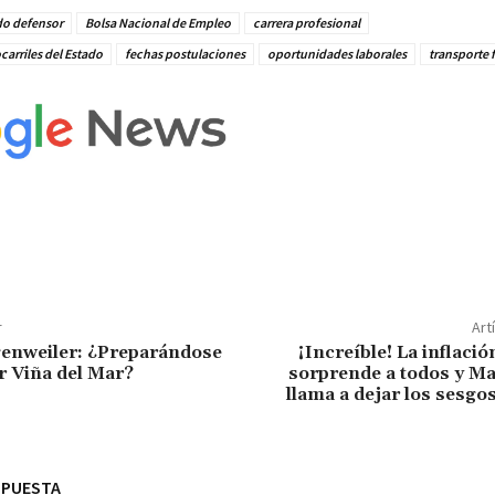
o defensor
Bolsa Nacional de Empleo
carrera profesional
carriles del Estado
fechas postulaciones
oportunidades laborales
transporte f
r
Art
enweiler: ¿Preparándose
¡Increíble! La inflaci
 Viña del Mar?
sorprende a todos y Ma
llama a dejar los sesgo
SPUESTA