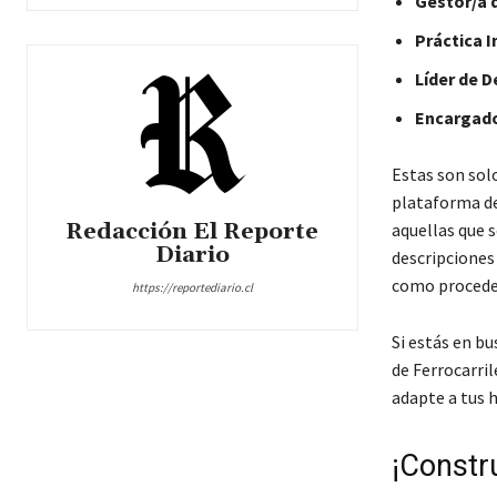
Gestor/a d
Práctica I
Líder de D
Encargado
Estas son sol
plataforma de
Redacción El Reporte
aquellas que s
Diario
descripciones 
como proceder
https://reportediario.cl
Si estás en b
de Ferrocarril
adapte a tus h
¡Constr