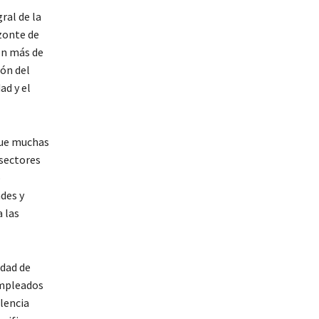
ral de la
izonte de
on más de
ión del
ad y el
que muchas
 sectores
o
des y
 las
idad de
empleados
lencia