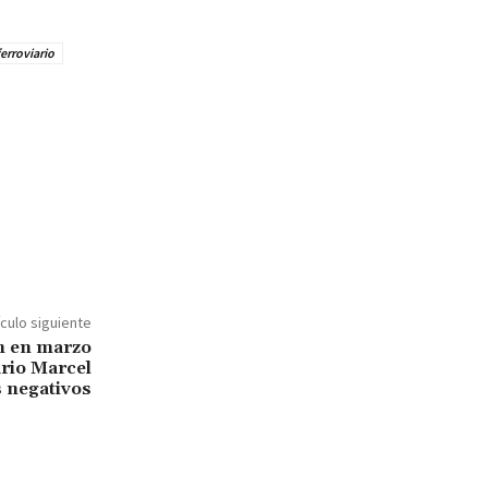
erroviario
ículo siguiente
ón en marzo
rio Marcel
s negativos