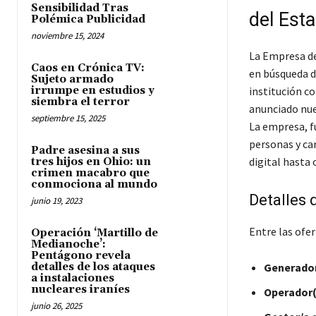
Sensibilidad Tras
del Est
Polémica Publicidad
noviembre 15, 2024
La Empresa de 
Caos en Crónica TV:
en búsqueda de
Sujeto armado
irrumpe en estudios y
institución co
siembra el terror
anunciado nue
septiembre 15, 2025
La empresa, f
personas y ca
Padre asesina a sus
digital hasta 
tres hijos en Ohio: un
crimen macabro que
conmociona al mundo
Detalles 
junio 19, 2023
Entre las ofe
Operación ‘Martillo de
Medianoche’:
Pentágono revela
detalles de los ataques
Generador
a instalaciones
nucleares iraníes
Operador(
junio 26, 2025