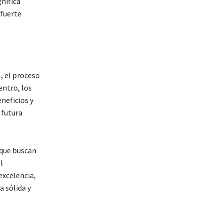
gnifica
 fuerte
, el proceso
entro, los
neficios y
 futura
 que buscan
l
excelencia,
a sólida y