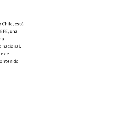
 Chile, está
 EFE, una
ha
o nacional.
te de
contenido