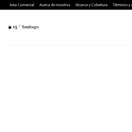
Area Comercial
Acerca de nosotros
Alcance y Cobertura
Términos y 
15
C
Santiago