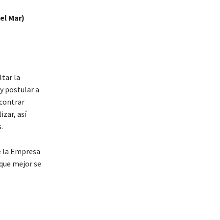
el Mar)
tar la
y postular a
ncontrar
izar, así
.
e la Empresa
 que mejor se