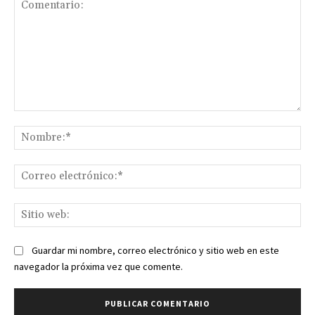
Comentario:
No
Co
ele
Sit
we
Guardar mi nombre, correo electrónico y sitio web en este
navegador la próxima vez que comente.