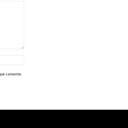
Sitio
web:
 que comente.