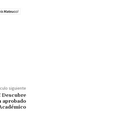
is Mateucci
ículo siguiente
h! Descubre
n aprobado
 Académico