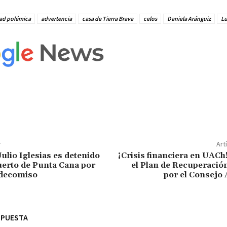
dad polémica
advertencia
casa de Tierra Brava
celos
Daniela Aránguiz
Lu
r
Art
Julio Iglesias es detenido
¡Crisis financiera en UAC
uerto de Punta Cana por
el Plan de Recuperació
 decomiso
por el Consejo
SPUESTA