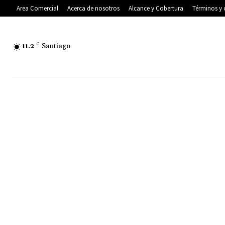
Area Comercial
Acerca de nosotros
Alcance y Cobertura
Términos y 
11.2
C
Santiago