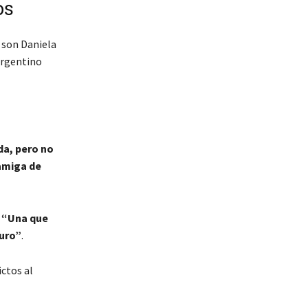
os
s son Daniela
argentino
a, pero no
amiga de
:
“Una que
juro”
.
ictos al