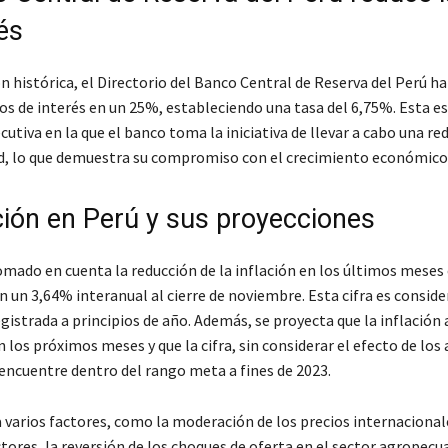
és
n histórica, el Directorio del Banco Central de Reserva del Perú h
pos de interés en un 25%, estableciendo una tasa del 6,75%. Esta es
utiva en la que el banco toma la iniciativa de llevar a cabo una re
, lo que demuestra su compromiso con el crecimiento económico 
ación en Perú y sus proyecciones
omado en cuenta la reducción de la inflación en los últimos meses 
en un 3,64% interanual al cierre de noviembre. Esta cifra es consi
registrada a principios de año. Además, se proyecta que la inflación 
los próximos meses y que la cifra, sin considerar el efecto de los
 encuentre dentro del rango meta a fines de 2023.
a varios factores, como la moderación de los precios internacional
tores, la reversión de los choques de oferta en el sector agropecua