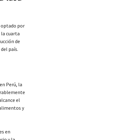
a optado por
 la cuarta
ducción de
del país.
en Perú, la
derablemente
alcance el
 alimentos y
es en
rio y la