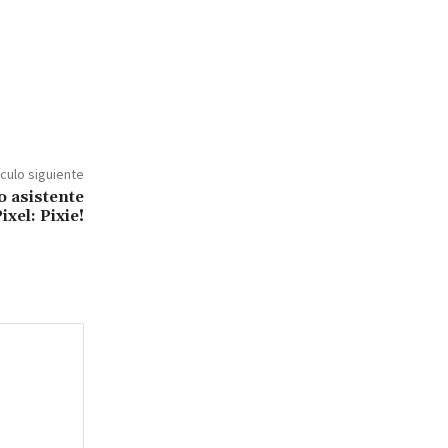
ículo siguiente
o asistente
xel: Pixie!