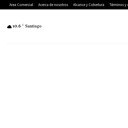
Area Comercial
Acerca de nosotros
Alcance y Cobertura
Términos y 
10.6
C
Santiago