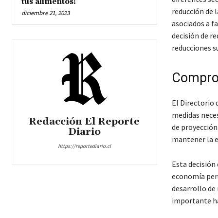
tus alimentos!
reducción de l
diciembre 21, 2023
asociados a f
decisión de re
reducciones su
Comprom
El Directorio
medidas neces
Redacción El Reporte
de proyección.
Diario
mantener la e
https://reportediario.cl
Esta decisión 
economía peru
desarrollo de 
importante ha