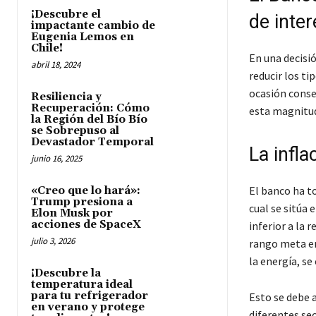
¡Descubre el
de inter
impactante cambio de
Eugenia Lemos en
Chile!
En una decisió
abril 18, 2024
reducir los ti
ocasión consec
Resiliencia y
Recuperación: Cómo
esta magnitud
la Región del Bío Bío
se Sobrepuso al
Devastador Temporal
La infl
junio 16, 2025
El banco ha t
«Creo que lo hará»:
Trump presiona a
cual se sitúa 
Elon Musk por
acciones de SpaceX
inferior a la 
julio 3, 2026
rango meta en 
la energía, se
¡Descubre la
temperatura ideal
para tu refrigerador
Esto se debe 
en verano y protege
diferentes sec