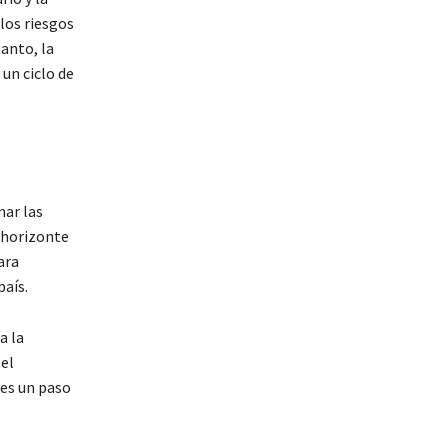
los riesgos
anto, la
un ciclo de
mar las
 horizonte
ara
aís.
a la
el
 es un paso