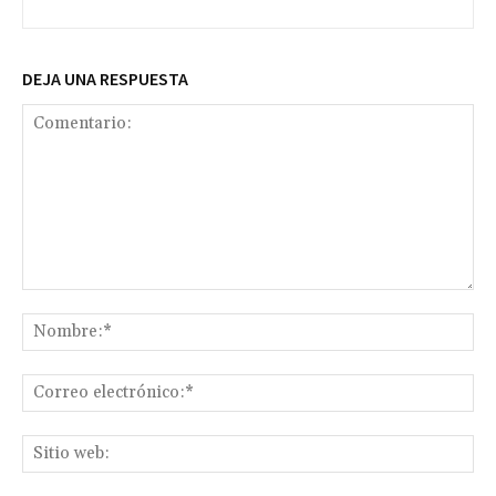
DEJA UNA RESPUESTA
Comentario:
No
Co
ele
Sit
we