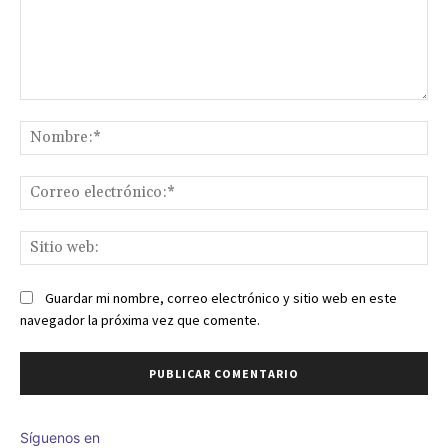
Comentario:
No
Co
ele
Sit
we
Guardar mi nombre, correo electrónico y sitio web en este
navegador la próxima vez que comente.
Síguenos en