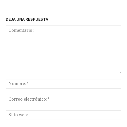
DEJA UNA RESPUESTA
Comentario:
No
Co
ele
Sit
we