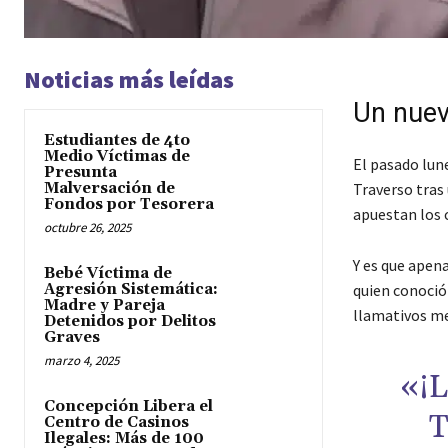
Noticias más leídas
Un nuev
Estudiantes de 4to
Medio Víctimas de
El pasado lune
Presunta
Malversación de
Traverso tras 
Fondos por Tesorera
apuestan los c
octubre 26, 2025
Y es que apen
Bebé Víctima de
Agresión Sistemática:
quien conoció
Madre y Pareja
llamativos me
Detenidos por Delitos
Graves
marzo 4, 2025
«¡
Concepción Libera el
T
Centro de Casinos
Ilegales: Más de 100