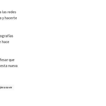
a las redes
a y hacerte
ografías
e hace
fesar que
r esta nueva
es a su ex