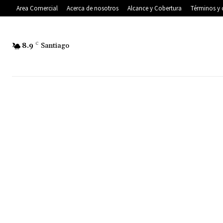
Area Comercial
Acerca de nosotros
Alcance y Cobertura
Términos y 
8.9
C
Santiago