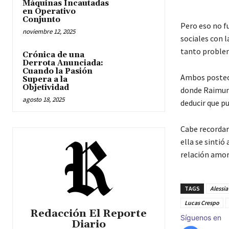
Máquinas Incautadas
en Operativo
Conjunto
Pero eso no fu
noviembre 12, 2025
sociales con 
tanto problem
Crónica de una
Derrota Anunciada:
Cuando la Pasión
Ambos posteos
Supera a la
Objetividad
donde Raimund
agosto 18, 2025
deducir que pu
Cabe recordar
ella se sintió
relación amo
TAGS
Alessia
Lucas Crespo
Redacción El Reporte
Síguenos en
Diario