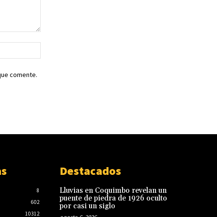
Sitio
web:
 que comente.
as
Destacados
Lluvias en Coquimbo revelan un
8
puente de piedra de 1926 oculto
602
por casi un siglo
10312