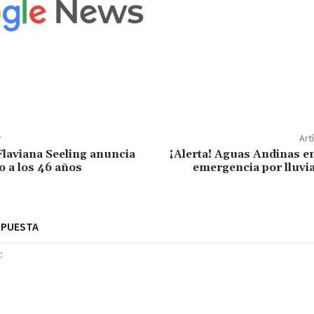
r
Art
 Flaviana Seeling anuncia
¡Alerta! Aguas Andinas e
 a los 46 años
emergencia por lluvi
SPUESTA