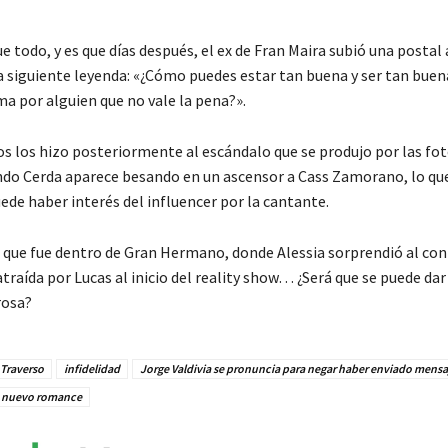
e todo, y es que días después, el ex de Fran Maira subió una postal 
la siguiente leyenda: «¿Cómo puedes estar tan buena y ser tan buen
a por alguien que no vale la pena?».
 los hizo posteriormente al escándalo que se produjo por las fot
o Cerda aparece besando en un ascensor a Cass Zamorano, lo qu
ede haber interés del influencer por la cantante.
 que fue dentro de Gran Hermano, donde Alessia sorprendió al con
 atraída por Lucas al inicio del reality show… ¿Será que se puede da
rosa?
 Traverso
infidelidad
Jorge Valdivia se pronuncia para negar haber enviado mensaj
nuevo romance