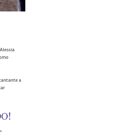
 Alessia
 como
 cantante a
car
O!
.