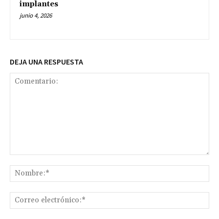
implantes
junio 4, 2026
DEJA UNA RESPUESTA
Comentario:
No
Co
ele