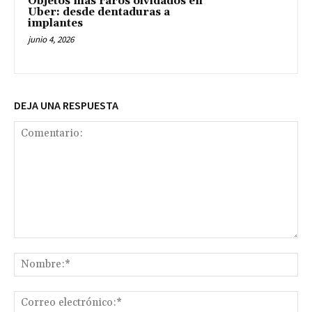
Objetos más raros olvidados en
Uber: desde dentaduras a
implantes
junio 4, 2026
DEJA UNA RESPUESTA
Comentario:
No
Co