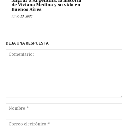
Migrar a Argentina: la historia
de Viviana Medina y su vida en
Buenos Aires
junio 13, 2026
DEJA UNA RESPUESTA
Comentario:
No
Co
ele