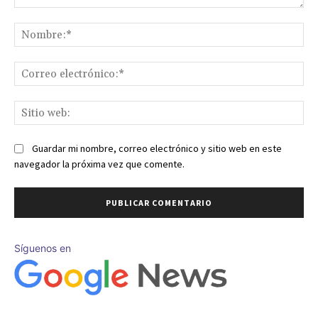
Comentario:
No
Co
ele
Sit
we
Guardar mi nombre, correo electrónico y sitio web en este
navegador la próxima vez que comente.
Síguenos en