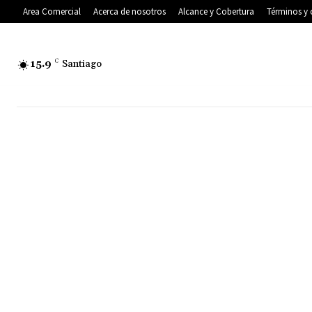
Area Comercial
Acerca de nosotros
Alcance y Cobertura
Términos y 
15.9
C
Santiago