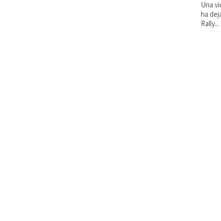
Una vi
ha dej
Rally...