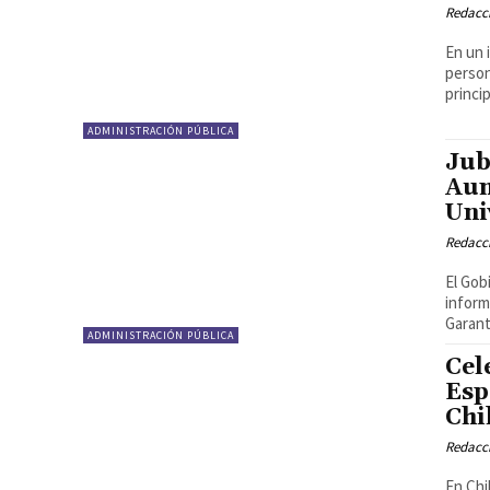
Redacci
En un 
person
princip
ADMINISTRACIÓN PÚBLICA
Jub
Aum
Uni
Redacci
El Gob
inform
Garant
ADMINISTRACIÓN PÚBLICA
Cel
Esp
Chi
Redacci
En Chi