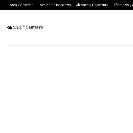
Area Comercial
Acerca de nosotros
Alcance y Cobertura
Términos y 
13.2
C
Santiago