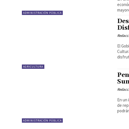
económ
mayore
ADMINISTRACIÓN PÚBLICA
Des
Dis
Redacci
El Gob
Cultur
disfrut
AGRICULTURA
Pen
Sum
Redacci
En un 
de rep
podrán
ADMINISTRACIÓN PÚBLICA