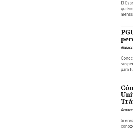
El Est
quiéne
mensua
PGU
per
Redacci
Conoce
suspen
para t
Cóm
Uni
Trá
Redacci
Si ere
conozc