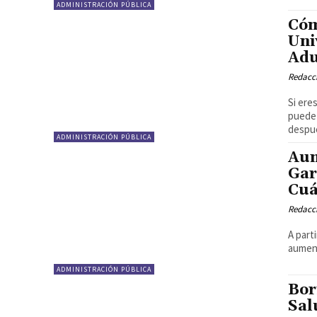
ADMINISTRACIÓN PÚBLICA
Cóm
Uni
Adu
Redacci
Si ere
puede 
despué
ADMINISTRACIÓN PÚBLICA
Aum
Gar
Cuá
Redacci
A part
aument
ADMINISTRACIÓN PÚBLICA
Bor
Sal