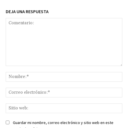
DEJA UNA RESPUESTA
Comentario:
No
Co
ele
Sit
we
Guardar mi nombre, correo electrónico y sitio web en este