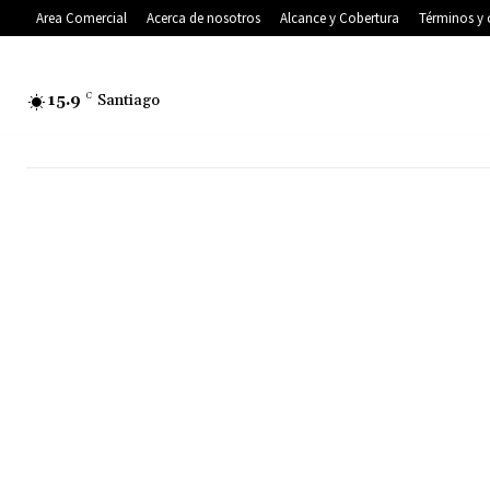
Area Comercial
Acerca de nosotros
Alcance y Cobertura
Términos y 
15.9
C
Santiago