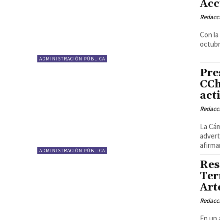
Acc
Redacci
Con la
octubr
ADMINISTRACIÓN PÚBLICA
Pre
CCh
act
Redacci
La Cám
advert
afirma
ADMINISTRACIÓN PÚBLICA
Res
Ter
Art
Redacci
En un 