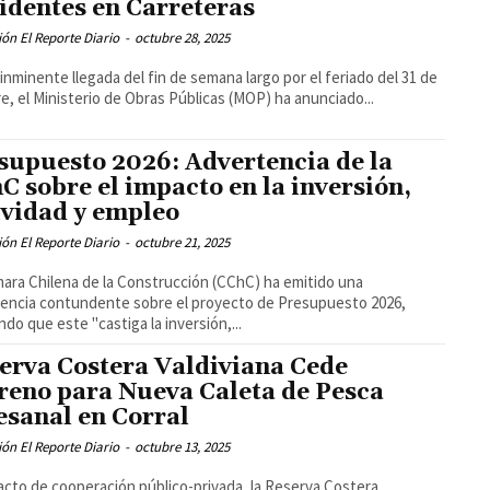
identes en Carreteras
ón El Reporte Diario
-
octubre 28, 2025
 inminente llegada del fin de semana largo por el feriado del 31 de
e, el Ministerio de Obras Públicas (MOP) ha anunciado...
supuesto 2026: Advertencia de la
C sobre el impacto en la inversión,
ividad y empleo
ón El Reporte Diario
-
octubre 21, 2025
ara Chilena de la Construcción (CChC) ha emitido una
encia contundente sobre el proyecto de Presupuesto 2026,
ndo que este "castiga la inversión,...
erva Costera Valdiviana Cede
reno para Nueva Caleta de Pesca
esanal en Corral
ón El Reporte Diario
-
octubre 13, 2025
acto de cooperación público-privada, la Reserva Costera