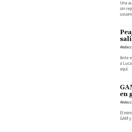
Una au
sin re
usuari
Pea
sal
Redacci
Ante e
a Luca
aquí.
GAM
en 
Redacci
El min
GAM y c