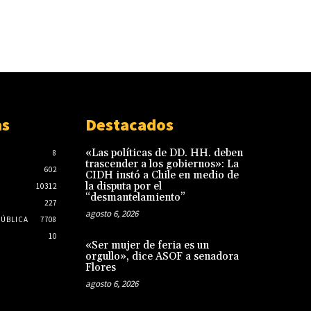
as
Destacados
«Las políticas de DD. HH. deben
8
trascender a los gobiernos»: La
602
CIDH instó a Chile en medio de
la disputa por el
10312
“desmantelamiento”
227
agosto 6, 2026
PÚBLICA
7708
10
«Ser mujer de feria es un
orgullo», dice ASOF a senadora
Flores
agosto 6, 2026