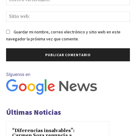
ele
Sit
we
Guardar mi nombre, correo electrónico y sitio web en este
navegador la próxima vez que comente.
Síguenos en
Últimas Noticias
“Diferencias insalvables”:
Carmen Soza renuncia a