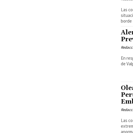
Las co
situac
borde 
Ale
Pre
Redacci
En res
de Val
Ole
Per
Emb
Redacci
Las co
extrem
anorma