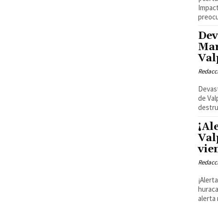
Impact
preocu
Dev
Mar
Val
Redacci
Devast
de Val
destru
¡Al
Val
vie
Redacci
¡Alert
huraca
alerta