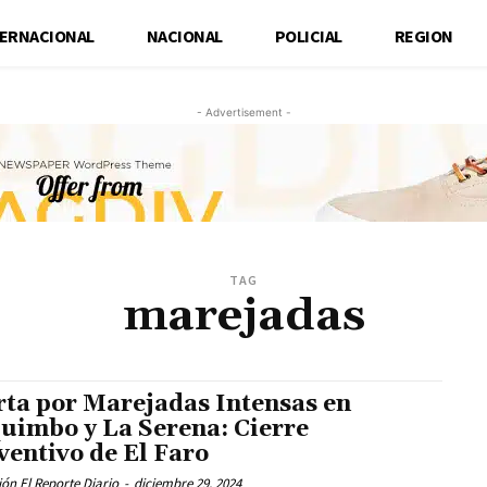
TERNACIONAL
NACIONAL
POLICIAL
REGION
- Advertisement -
TAG
marejadas
rta por Marejadas Intensas en
uimbo y La Serena: Cierre
ventivo de El Faro
ón El Reporte Diario
-
diciembre 29, 2024