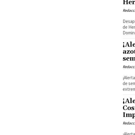
Her
Redacci
Desapa
de He
Domina
¡Al
azo
se
Redacci
¡Alert
de sem
extrem
¡Al
Cos
Imp
Redacci
¡Alert