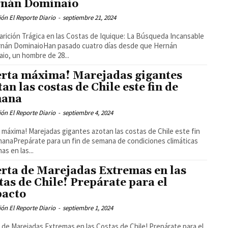
nán Dominaio
ón El Reporte Diario
-
septiembre 21, 2024
rición Trágica en las Costas de Iquique: La Búsqueda Incansable
rnán DominaioHan pasado cuatro días desde que Hernán
io, un hombre de 28...
erta máxima! Marejadas gigantes
tan las costas de Chile este fin de
mana
ón El Reporte Diario
-
septiembre 4, 2024
a máxima! Marejadas gigantes azotan las costas de Chile este fin
anaPrepárate para un fin de semana de condiciones climáticas
as en las...
erta de Marejadas Extremas en las
tas de Chile! Prepárate para el
acto
ón El Reporte Diario
-
septiembre 1, 2024
a de Marejadas Extremas en las Costas de Chile! Prepárate para el