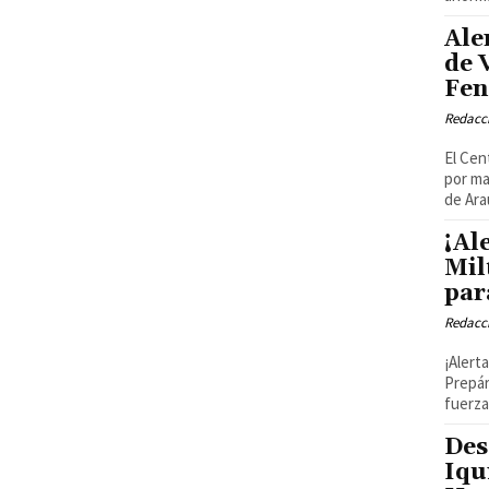
Ale
de 
Fen
Redacci
El Cen
por ma
de Ara
¡Al
Mil
par
Redacci
¡Alert
Prepár
fuerza 
Des
Iqu