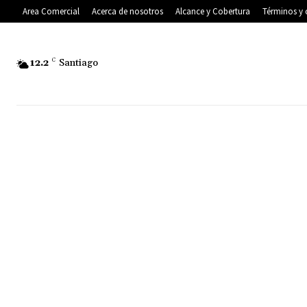
Area Comercial
Acerca de nosotros
Alcance y Cobertura
Términos y 
12.2
C
Santiago