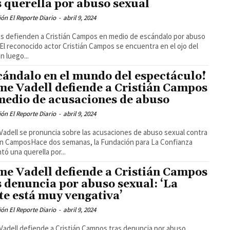
s querella por abuso sexual
ón El Reporte Diario
-
abril 9, 2024
s defienden a Cristián Campos en medio de escándalo por abuso
El reconocido actor Cristián Campos se encuentra en el ojo del
n luego...
cándalo en el mundo del espectáculo!
me Vadell defiende a Cristián Campos
medio de acusaciones de abuso
ón El Reporte Diario
-
abril 9, 2024
Vadell se pronuncia sobre las acusaciones de abuso sexual contra
án CamposHace dos semanas, la Fundación para La Confianza
tó una querella por...
me Vadell defiende a Cristián Campos
s denuncia por abuso sexual: ‘La
te está muy vengativa’
ón El Reporte Diario
-
abril 9, 2024
Vadell defiende a Cristián Campos tras denuncia por abuso