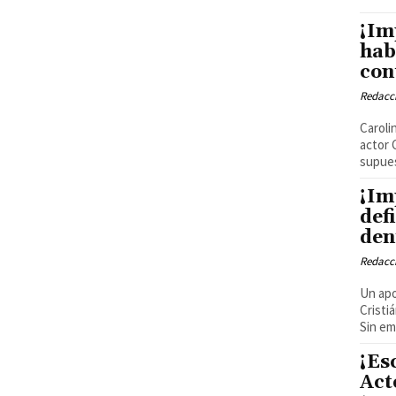
¡Im
hab
con
Redacci
Caroli
actor 
supues
¡Im
def
den
Redacci
Un apo
Cristi
Sin em
¡Es
Act