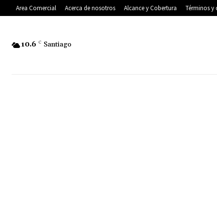
Area Comercial
Acerca de nosotros
Alcance y Cobertura
Términos y 
10.6
C
Santiago