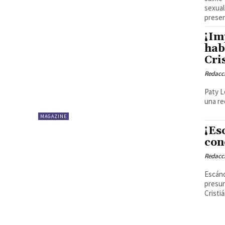
sexual
presen
¡Im
hab
Cri
Redacci
Paty L
una re
MAGAZINE
¡Es
con
Redacci
Escánd
presun
Cristi