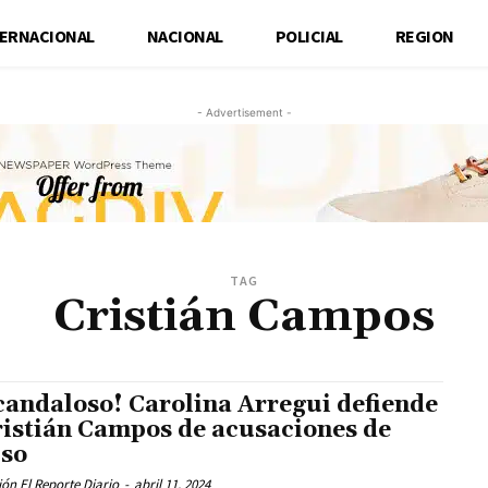
TERNACIONAL
NACIONAL
POLICIAL
REGION
- Advertisement -
TAG
Cristián Campos
candaloso! Carolina Arregui defiende
ristián Campos de acusaciones de
so
ón El Reporte Diario
-
abril 11, 2024