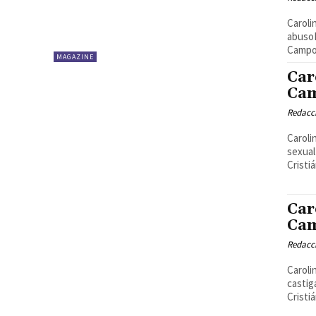
Caroli
abusoR
Campos
MAGAZINE
Car
Cam
Redacci
Caroli
sexual
Cristi
Car
Cam
Redacci
Caroli
castig
Cristi