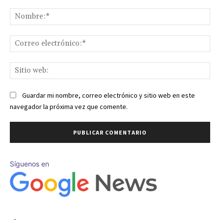
Comentario:
No
Co
ele
Sit
we
Guardar mi nombre, correo electrónico y sitio web en este
navegador la próxima vez que comente.
Síguenos en