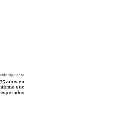
ículo siguiente
 75 años en
onfirma que
nesperado»