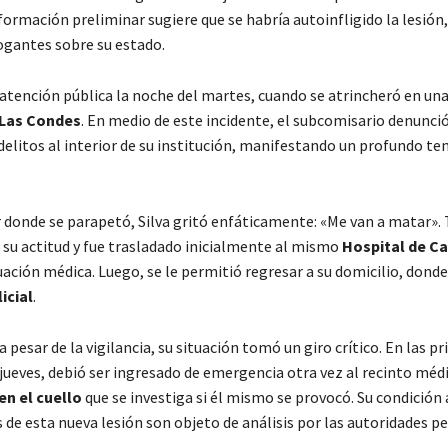
información preliminar sugiere que se habría autoinfligido la lesió
ogantes sobre su estado.
 atención pública la noche del martes, cuando se atrincheró en una
Las Condes
. En medio de este incidente, el subcomisario denunció
delitos al interior de su institución, manifestando un profundo te
 donde se parapetó, Silva gritó enfáticamente: «Me van a matar». 
 su actitud y fue trasladado inicialmente al mismo
Hospital de C
ación médica. Luego, se le permitió regresar a su domicilio, donde
icial
.
 pesar de la vigilancia, su situación tomó un giro crítico. En las p
jueves, debió ser ingresado de emergencia otra vez al recinto médi
en el cuello
que se investiga si él mismo se provocó. Su condición a
 de esta nueva lesión son objeto de análisis por las autoridades p