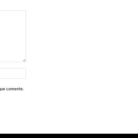
Sitio
web:
 que comente.