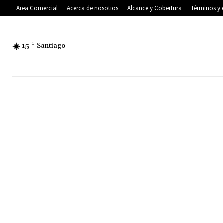
Area Comercial
Acerca de nosotros
Alcance y Cobertura
Términos y 
15
C
Santiago