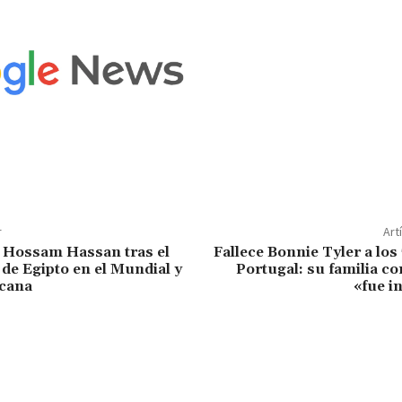
r
Art
 Hossam Hassan tras el
Fallece Bonnie Tyler a los
e Egipto en el Mundial y
Portugal: su familia c
icana
«fue i