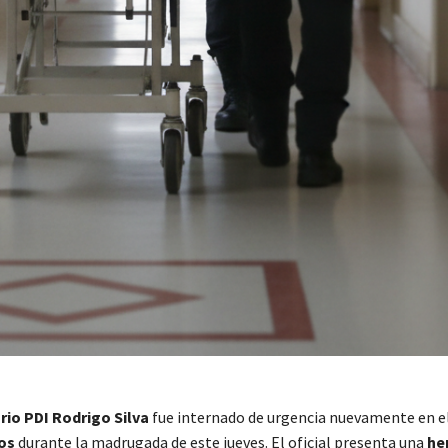
io PDI Rodrigo Silva
fue internado de urgencia nuevamente en e
os
durante la madrugada de este jueves. El oficial presenta una
her