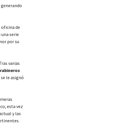
n, generando
 oficina de
 una serie
mor por su
Tras varias
arabineros
 se le asignó
rimeras
co, esta vez
ctual y las
ertinentes.