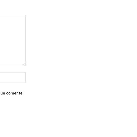
Sitio
web:
 que comente.