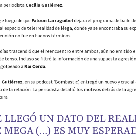
la periodista
Cecilia Gutiérrez
.
rge luego de que
Faloon Larraguibel
dejara el programa de baile de
al espacio de telerrealidad de Mega, donde ya se encontraba su exp
eunión no fue en buenos términos.
días trascendió que el reencuentro entre ambos, aún no emitido en
 tenso. Incluso se filtró la información de una supuesta agresión
a golpeado a
Rai Cerda
.
a Gutiérrez
, en su podcast ‘Bombastic’, entregó un nuevo y crucial 
o de la relación. La periodista detalló los motivos detrás de la agre
tura.
E LLEGÓ UN DATO DEL REAL
 MEGA (…) ES MUY ESPERA