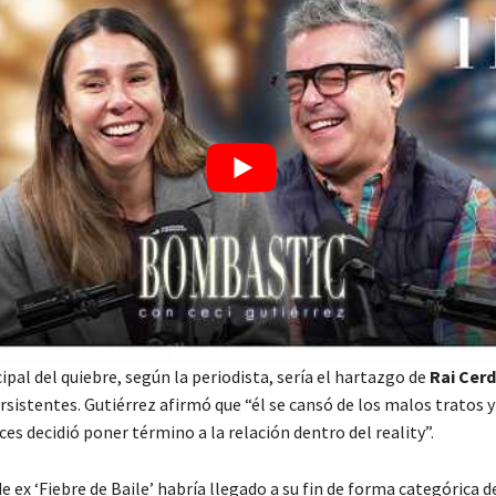
ipal del quiebre, según la periodista, sería el hartazgo de
Rai Cer
istentes. Gutiérrez afirmó que “él se cansó de los malos tratos y 
es decidió poner término a la relación dentro del reality”.
 de ex ‘Fiebre de Baile’ habría llegado a su fin de forma categórica 