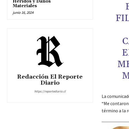
Heridos y Daños
Materiales
junio 16, 2024
FI
C
E
ME
M
Redacción El Reporte
Diario
https://reportediario.cl
La comunicado
“Me contaron 
término a la 