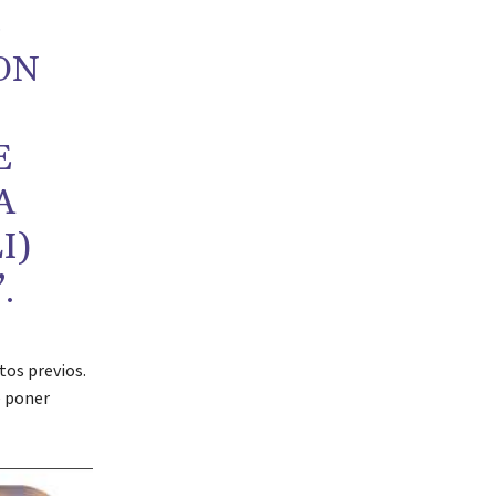
E
ON
E
A
I)
.
tos previos.
e poner