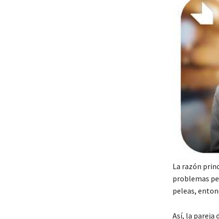
La razón princ
problemas pers
peleas, entonc
Así, la pareja