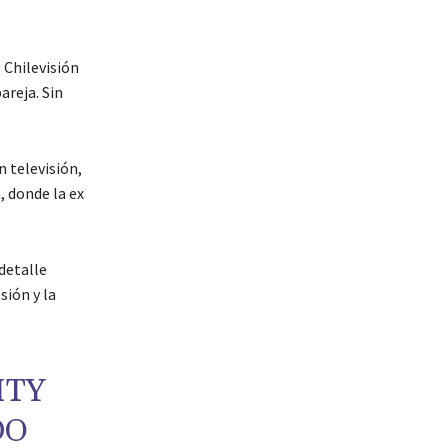
 Chilevisión
areja. Sin
 televisión,
, donde la ex
detalle
sión y la
ITY
DO