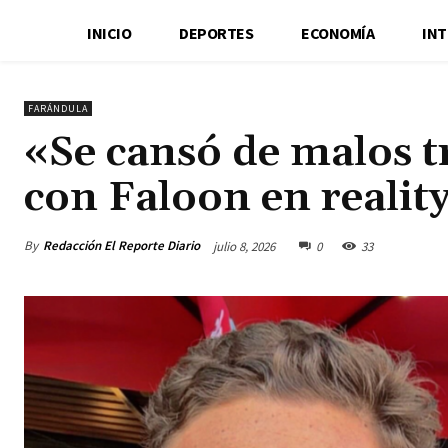
INICIO
DEPORTES
ECONOMÍA
IN
FARÁNDULA
«Se cansó de malos t
con Faloon en realit
By
Redacción El Reporte Diario
julio 8, 2026
0
33