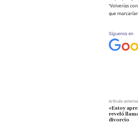
‘Volverías con
que marcarían
Síguenos en
Cuota
Artículo anterio
«Estoy apre
reveló llama
divorcio