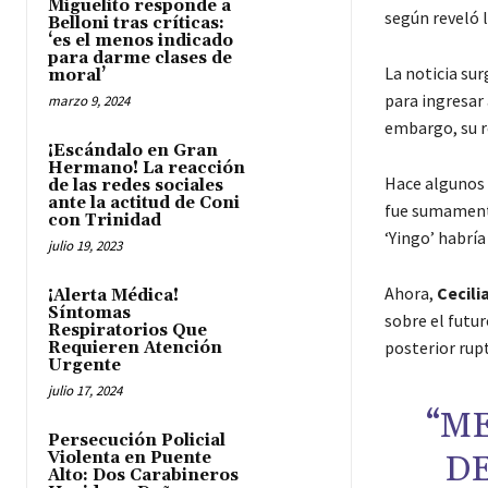
Miguelito responde a
según reveló 
Belloni tras críticas:
‘es el menos indicado
para darme clases de
La noticia su
moral’
para ingresar 
marzo 9, 2024
embargo, su r
¡Escándalo en Gran
Hermano! La reacción
Hace algunos 
de las redes sociales
ante la actitud de Coni
fue sumamente
con Trinidad
‘Yingo’ habrí
julio 19, 2023
Ahora,
Cecili
¡Alerta Médica!
Síntomas
sobre el futur
Respiratorios Que
posterior rup
Requieren Atención
Urgente
julio 17, 2024
“M
Persecución Policial
Violenta en Puente
DE
Alto: Dos Carabineros