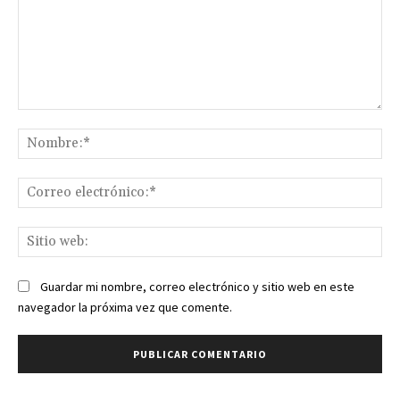
Comentario:
No
Co
ele
Sit
we
Guardar mi nombre, correo electrónico y sitio web en este
navegador la próxima vez que comente.