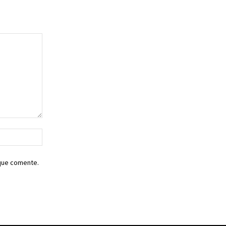
Sitio
web:
 que comente.