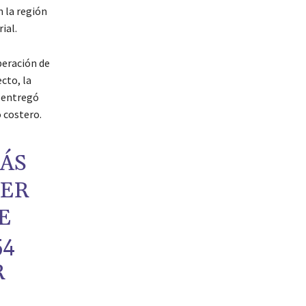
n la región
ial.
peración de
cto, la
y entregó
o costero.
ÁS
CER
E
54
R