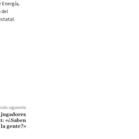
e Energía,
 del
statal.
ículo siguiente
 jugadores
-1: «¿Saben
 la gente?»