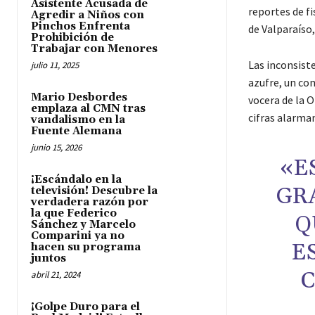
Asistente Acusada de
reportes de f
Agredir a Niños con
Pinchos Enfrenta
de Valparaíso
Prohibición de
Trabajar con Menores
Las inconsist
julio 11, 2025
azufre, un co
Mario Desbordes
vocera de la 
emplaza al CMN tras
cifras alarman
vandalismo en la
Fuente Alemana
junio 15, 2026
«E
¡Escándalo en la
GR
televisión! Descubre la
verdadera razón por
la que Federico
Q
Sánchez y Marcelo
Comparini ya no
E
hacen su programa
juntos
C
abril 21, 2024
¡Golpe Duro para el