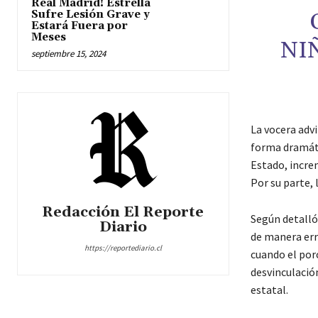
Real Madrid! Estrella
Sufre Lesión Grave y
Estará Fuera por
Meses
NI
septiembre 15, 2024
La vocera adv
forma dramáti
Estado, incre
Por su parte, 
Redacción El Reporte
Según detalló
Diario
de manera err
https://reportediario.cl
cuando el por
desvinculació
estatal.