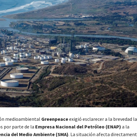
ión medioambiental
Greenpeace
exigió esclarecer a la brevedad l
s por parte de la
Empresa Nacional del Petróleo (ENAP)
a la
ncia del Medio Ambiente (SMA)
. La situación afecta directament