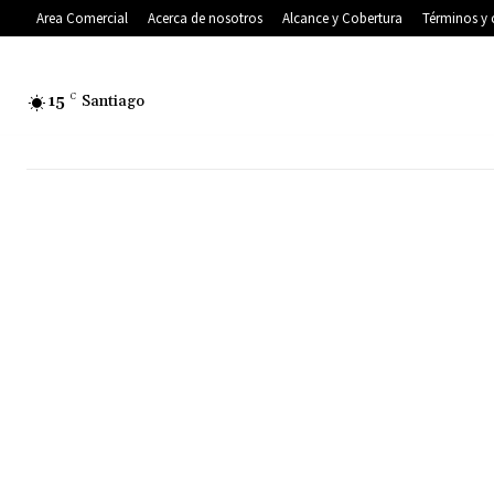
Area Comercial
Acerca de nosotros
Alcance y Cobertura
Términos y 
15
C
Santiago