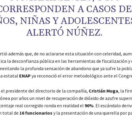
CORRESPONDEN A CASOS DE
ÑOS, NIÑAS Y ADOLESCENTE
ALERTÓ NÚÑEZ.
irtió además que, de no aclararse esta situación con celeridad, au
ca la desconfianza pública en las herramientas de fiscalización y 
mentando la profunda sensación de abandono que ya sufre la pobla
la estatal
ENAP
ya reconoció el error metodológico ante el Congr
 el presidente del directorio de la compañía,
Cristián Muga
, la fi
ónea por años un nivel de recuperación de dióxido de azufre superi
centaje real corregido ronda en realidad el
90%
. El escándalo deriv
n total de
16 funcionarios
y la presentación de una querella por pa