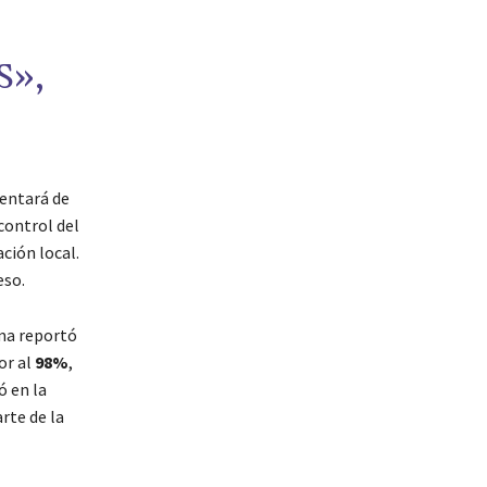
S»,
mentará de
control del
ción local.
eso.
rma reportó
or al
98%
,
ó en la
rte de la