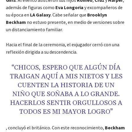
Girls
. Al evento asistieron sus hijos
Romeo
,
Cruz
y
Harper
,
además de figuras como
Eva Longoria
y excompañeros de
su época en
LA Galaxy
. Cabe señalar que
Brooklyn
Beckham
no estuvo presente, en medio de versiones sobre
un distanciamiento familiar.
Hacia el final de la ceremonia, el exjugador cerró con una
reflexión dirigida a su descendencia.
“CHICOS, ESPERO QUE ALGÚN DÍA
TRAIGAN AQUÍ A MIS NIETOS Y LES
CUENTEN LA HISTORIA DE UN
NIÑO QUE SOÑABA A LO GRANDE.
HACERLOS SENTIR ORGULLOSOS A
TODOS ES MI MAYOR LOGRO”
, concluyó el británico. Con este reconocimiento,
Beckham