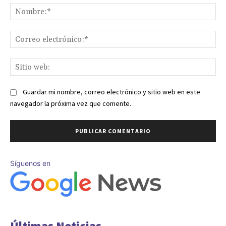
No
Co
ele
Sit
we
Guardar mi nombre, correo electrónico y sitio web en este
navegador la próxima vez que comente.
Síguenos en
Últimas Noticias