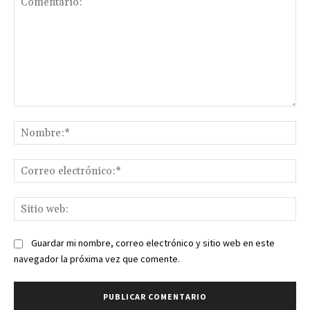
Comentario:
No
Co
ele
Sit
we
Guardar mi nombre, correo electrónico y sitio web en este
navegador la próxima vez que comente.