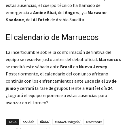
estas ausencias, el cuerpo técnico ha llamado de
emergencia a
Amine Sbai
, del
Angers
, y a
Marwane
Saadane
, del
Al Fateh
de Arabia Saudita.
El calendario de Marruecos
La incertidumbre sobre la conformación definitiva del
equipo se resuelve justo antes del debut oficial.
Marruecos
se medirá este sábado ante
Brasil
en
Nueva Jersey
.
Posteriormente, el calendario del conjunto africano
continúa con los enfrentamientos ante
Escocia
el
19 de
junio
y cerrará la fase de grupos frente a
Haití
el día
24
.
¿Logrará el equipo reponerse a estas ausencias para
avanzar en el torneo?
TAGS
Ez Abde
fútbol
Manuel Pellegrini
Marruecos