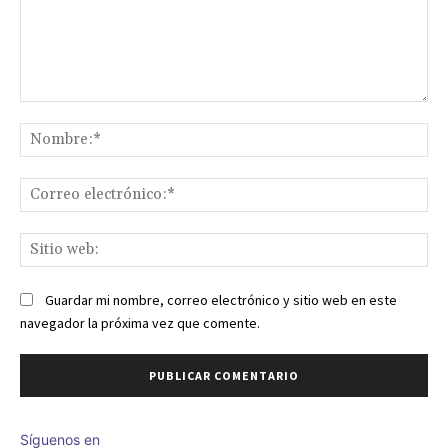
Comentario:
No
Co
ele
Sit
we
Guardar mi nombre, correo electrónico y sitio web en este
navegador la próxima vez que comente.
Síguenos en