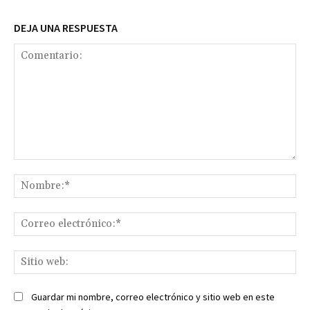
DEJA UNA RESPUESTA
Comentario:
No
Co
ele
Sit
we
Guardar mi nombre, correo electrónico y sitio web en este